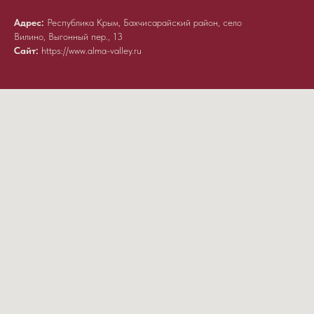
Адрес:
Республика Крым, Бахчисарайский район, село
Вилино, Выгонный пер., 13
Сайт:
https://www.alma-valley.ru