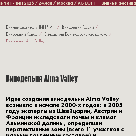
 ЧИН-ЧИН 2026 / 24 мая / Москва / AG LOFT
Винный фестивал
Винный фестиваль ЧИН-ЧИН
/
Винодельни России
/
Винодельни Крыма
/
Винодельни Бахчисарайского района
/
Винодельня Alma Valley
Винодельня Alma Valley
Идея создания винодельни Alma Valley
возникла в начале 2000‑х годов; в 2005
году эксперты из Швейцарии, Австрии и
Франции исследовали почвы и климат
Альминской долины, определили
перспективные зоны (всего 11 участков с
разным почвенным составом) и