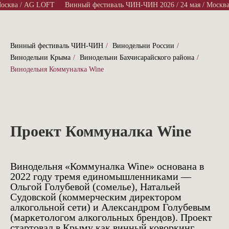
осква / AG LOFT
Винный фестиваль ЧИН-ЧИН 2026 / 24 мая / Москва
Винный фестиваль ЧИН-ЧИН
/
Винодельни России
/
Винодельни Крыма
/
Винодельни Бахчисарайского района
/
Винодельня Коммуналка Wine
Проект Коммуналка Wine
Винодельня «Коммуналка Wine» основана в
2022 году тремя единомышленниками —
Ольгой Голубевой (сомелье), Натальей
Судовской (коммерческим директором
алкогольной сети) и Александром Голубевым
(маркетологом алкогольных брендов). Проект
стартовал в Крыму как винный коворкинг