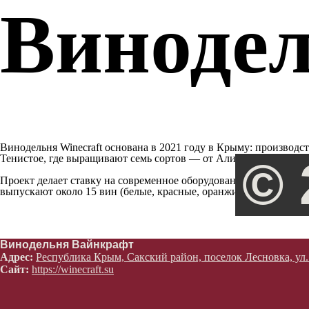
Винодел
Винодельня Winecraft основана в 2021 году в Крыму: производст
Тенистое, где выращивают семь сортов — от Алиготе и Рислинг
©
Проект делает ставку на современное оборудование и индивид
выпускают около 15 вин (белые, красные, оранжи, розе), стремяс
Винодельня Вайнкрафт
Адрес:
Республика Крым, Сакский район, поселок Лесновка, ул.
Сайт:
https://winecraft.su