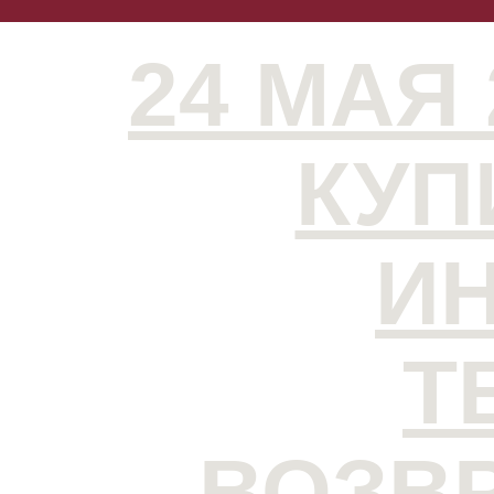
24 МАЯ 
КУП
И
Т
ВОЗВ