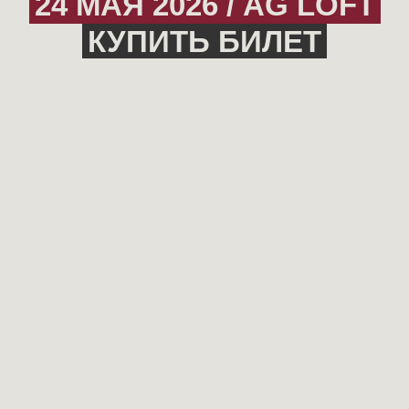
24 МАЯ 2026 / AG LOFT
КУПИТЬ БИЛЕТ
ИНС*АГРАМ
ТЕЛЕГРАМ
ВОЗВРАТ БИЛЕТОВ
HI@EVENTISM.RU
+79932ЧИНЧИН
2025 / ВСЕ ПРАВА ЗАЩИЩ
Чрезмерное употребление алкоголя вредит вашему здоровью
Фестиваль вина CINCIN™, он же винный фестиваль ЧИНЧИН
- ламповое событие для всех любителей вина.
/
Политика конфиденциальности
/