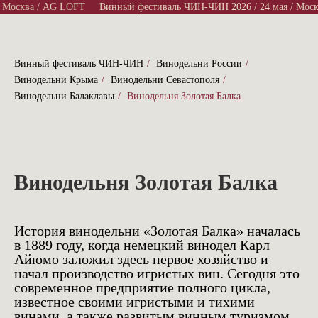
 Москва / AG LOFT
Винный фестиваль ЧИН-ЧИН 2026 / 24 мая / Моск
Винный фестиваль ЧИН-ЧИН
/
Винодельни России
/
Винодельни Крыма
/
Винодельни Севастополя
/
Винодельни Балаклавы
/
Винодельня Золотая Балка
Винодельня Золотая Балка
История винодельни «Золотая Балка» началась
в 1889 году, когда немецкий винодел Карл
Айюмо заложил здесь первое хозяйство и
начал производство игристых вин. Сегодня это
современное предприятие полного цикла,
известное своими игристыми и тихими
винами, а также развитым винным туризмом.