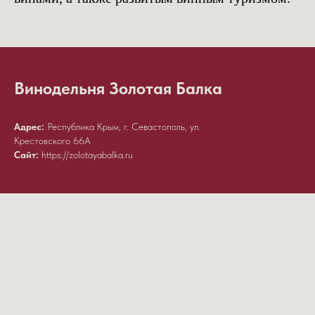
Винодельня Золотая Балка
Адрес:
Республика Крым, г. Севастополь, ул.
Крестовского 66А
Сайт:
https://zolotayabalka.ru