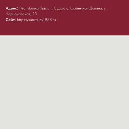
Адрес:
Республика Крым, г. Судак, с. Солнечная Долина, ул.
Черноморская, 23
Сайт:
https://sunvalley1888.ru