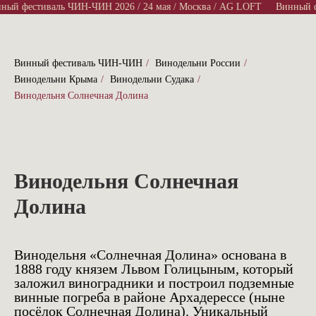
ый фестиваль ЧИН-ЧИН 2026 / 24 мая / Москва / AG LOFT
Винный фе
Винный фестиваль ЧИН-ЧИН
/
Винодельни России
/
Винодельни Крыма
/
Винодельни Судака
/
Винодельня Солнечная Долина
Винодельня Солнечная
Долина
Винодельня «Солнечная Долина» основана в
1888 году князем Львом Голицыным, который
заложил виноградники и построил подземные
винные погреба в районе Архадерессе (ныне
посёлок Солнечная Долина). Уникальный