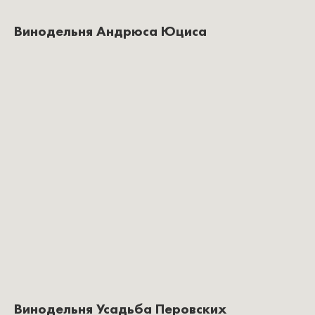
Винодельня Андрюса Юциса
Винодельня Усадьба Перовских