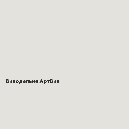
Винодельня АртВин