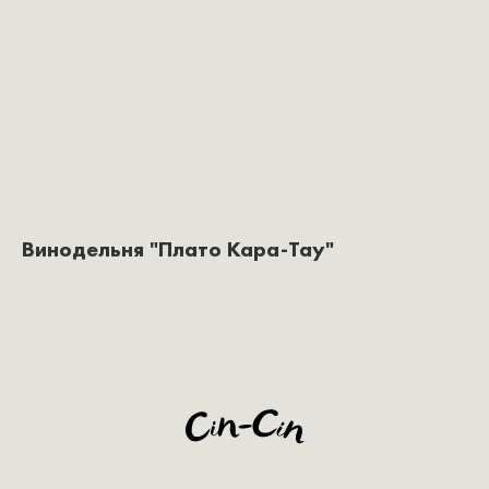
Винодельня "Плато Кара‑Тау"